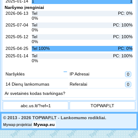
2025-01-14
1
1
Naršymo įrenginiai
2026-06-13
Tel
PC: 0%
0%
2025-07-04
Tel
PC: 100%
0%
2025-05-12
Tel
PC: 100%
0%
2025-04-25
Tel 100%
PC: 0%
2025-01-14
Tel
PC: 100%
0%
Naršyklės
IP Adresai
0
14 Dienų lankomumas
Referalai
0
Ar svetainės kodas tvarkingas?
abc.us.lt/?ref=1
TOPWAP.LT
© 2013 - 2026 TOPWAP.LT - Lankomumo rodikliai.
Mywap.eu
Mywap projektai