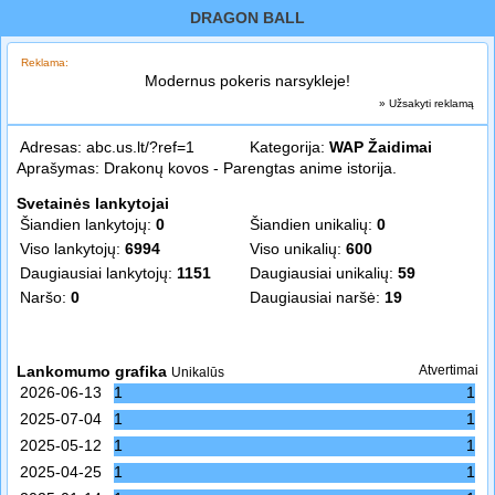
DRAGON BALL
Reklama:
Modernus pokeris narsykleje!
» Užsakyti reklamą
Adresas:
abc.us.lt/?ref=1
Kategorija:
WAP Žaidimai
Aprašymas: Drakonų kovos - Parengtas anime istorija.
Svetainės lankytojai
Šiandien lankytojų:
0
Šiandien unikalių:
0
Viso lankytojų:
6994
Viso unikalių:
600
Daugiausiai lankytojų:
1151
Daugiausiai unikalių:
59
Naršo:
0
Daugiausiai naršė:
19
Lankomumo grafika
Atvertimai
Unikalūs
2026-06-13
1
1
2025-07-04
1
1
2025-05-12
1
1
2025-04-25
1
1