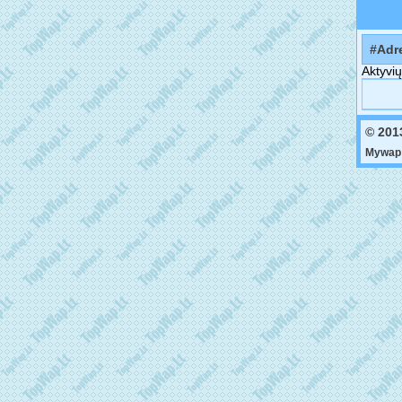
#Adr
Aktyvių
© 201
Mywap 