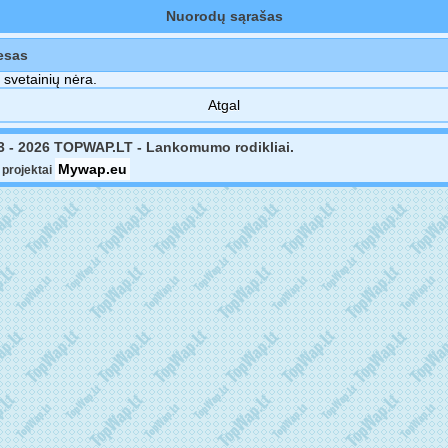
Nuorodų sąrašas
esas
 svetainių nėra.
Atgal
3 - 2026 TOPWAP.LT - Lankomumo rodikliai.
Mywap.eu
projektai