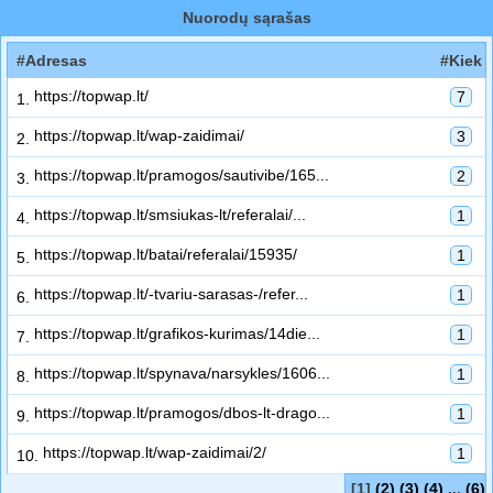
Nuorodų sąrašas
#Adresas
#Kiek
https://topwap.lt/
7
1.
https://topwap.lt/wap-zaidimai/
3
2.
https://topwap.lt/pramogos/sautivibe/165...
2
3.
https://topwap.lt/smsiukas-lt/referalai/...
1
4.
https://topwap.lt/batai/referalai/15935/
1
5.
https://topwap.lt/-tvariu-sarasas-/refer...
1
6.
https://topwap.lt/grafikos-kurimas/14die...
1
7.
https://topwap.lt/spynava/narsykles/1606...
1
8.
https://topwap.lt/pramogos/dbos-lt-drago...
1
9.
https://topwap.lt/wap-zaidimai/2/
1
10.
[1]
(2)
(3)
(4)
...
(6)