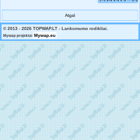
Atgal
© 2013 - 2026 TOPWAP.LT - Lankomumo rodikliai.
Mywap.eu
Mywap projektai