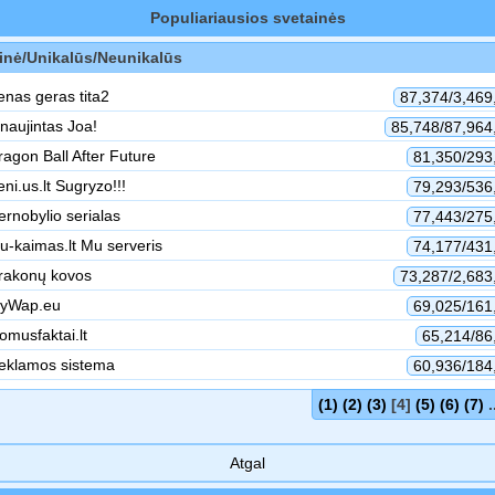
Populiariausios svetainės
inė/Unikalūs/Neunikalūs
enas geras tita2
87,374/3,469
tnaujintas Joa!
85,748/87,964
ragon Ball After Future
81,350/293
ni.us.lt Sugryzo!!!
79,293/536
ernobylio serialas
77,443/275
u-kaimas.lt Mu serveris
74,177/431
rakonų kovos
73,287/2,683
MyWap.eu
69,025/161
domusfaktai.lt
65,214/86
eklamos sistema
60,936/184
(1)
(2)
(3)
[4]
(5)
(6)
(7)
.
Atgal