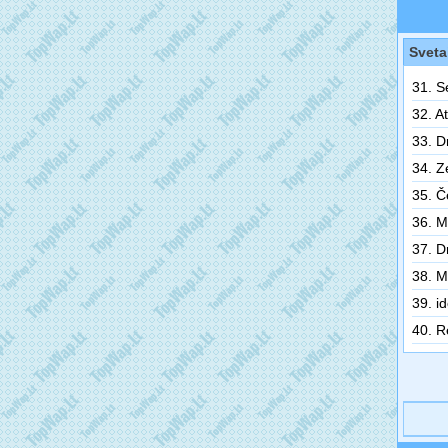
Sveta
31. S
32. A
33. D
34. Ze
35. Č
36. M
37. D
38. 
39. i
40. R