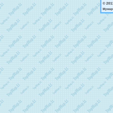
© 201
Mywap 