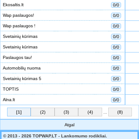
Ekosaltis.lt
0/0
Wap paslaugos!
0/0
Wap paslaugos !
0/0
Svetainių kūrimas
0/0
Svetainių kūrimas
0/0
Paslaugos tau!
0/0
Automobilių nuoma
0/0
Svetainių kūrimas 5
0/0
TOPTIS
0/0
Alna.lt
0/0
[1]
(2)
(3)
(4)
...
(8)
Atgal
© 2013 - 2026 TOPWAP.LT - Lankomumo rodikliai.