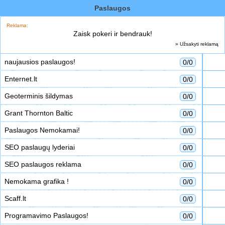
Paslaugos
Reklama:
Zaisk pokeri ir bendrauk!
» Užsakyti reklamą
naujausios paslaugos!
0/0
Enternet.lt
0/0
Geoterminis šildymas
0/0
Grant Thornton Baltic
0/0
Paslaugos Nemokamai!
0/0
SEO paslaugų lyderiai
0/0
SEO paslaugos reklama
0/0
Nemokama grafika !
0/0
Scaff.lt
0/0
Programavimo Paslaugos!
0/0