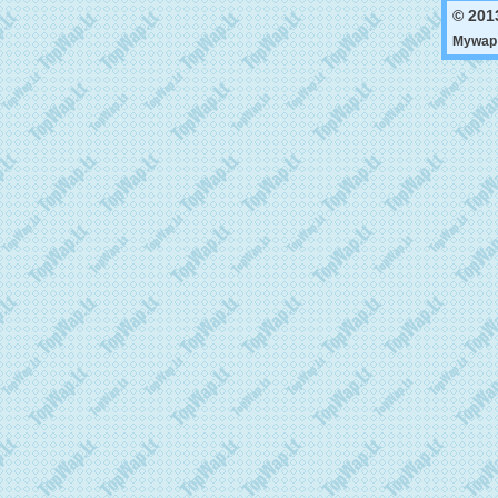
© 201
Mywap 