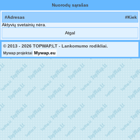
Nuorodų sąrašas
#Adresas
#Kiek
Aktyvių svetainių nėra.
Atgal
© 2013 - 2026 TOPWAP.LT - Lankomumo rodikliai.
Mywap.eu
Mywap projektai