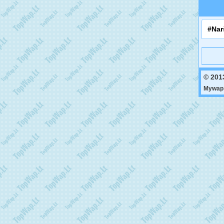
#Nar
© 201
Mywap 