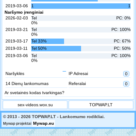
2019-03-06
1
1
Naršymo įrenginiai
2026-02-03
Tel
PC: 0%
0%
2019-03-21
Tel
PC: 100%
0%
2019-03-17
Tel 33%
PC: 67%
2019-03-11
Tel 50%
PC: 50%
2019-03-06
Tel
PC: 100%
0%
Naršyklės
IP Adresai
0
14 Dienų lankomumas
Referalai
0
Ar svetainės kodas tvarkingas?
sex-videos.wox.su
TOPWAP.LT
© 2013 - 2026 TOPWAP.LT - Lankomumo rodikliai.
Mywap.eu
Mywap projektai