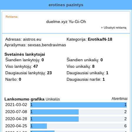
erotines pazintys
Reklama:
duelme.xyz Yu-Gi-Oh
» Užsakyti reklamą
Adresas:
aistros.eu
Kategorija:
Erotika/N-18
Aprašymas: sexsas,bendravimas
Svetainės lankytojai
Šiandien lankytojų:
0
Šiandien unikalių:
0
Viso lankytojų:
47
Viso unikalių:
8
Daugiausiai lankytojų:
23
Daugiausiai unikalių:
1
Naršo:
0
Daugiausiai naršė:
1
Lankomumo grafika
Atvertimai
Unikalūs
2021-03-02
1
1
2020-07-08
1
2
2020-04-28
1
2
2020-04-25
1
6