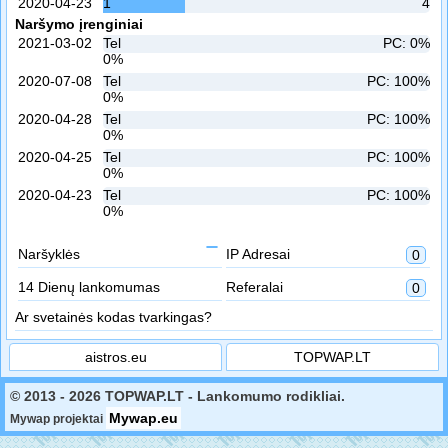
2020-04-23
1
4
Naršymo įrenginiai
2021-03-02
Tel
PC: 0%
0%
2020-07-08
Tel
PC: 100%
0%
2020-04-28
Tel
PC: 100%
0%
2020-04-25
Tel
PC: 100%
0%
2020-04-23
Tel
PC: 100%
0%
Naršyklės
IP Adresai
0
14 Dienų lankomumas
Referalai
0
Ar svetainės kodas tvarkingas?
aistros.eu
TOPWAP.LT
© 2013 - 2026 TOPWAP.LT - Lankomumo rodikliai.
Mywap.eu
Mywap projektai