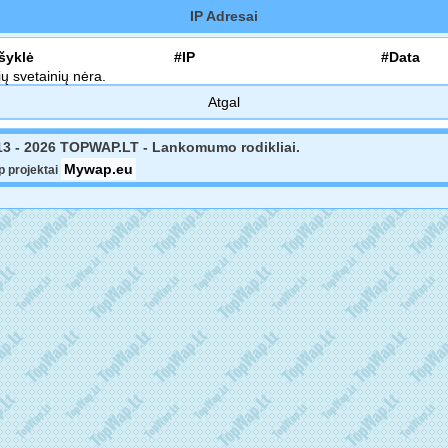
IP Adresai
šyklė
#IP
#Data
ių svetainių nėra.
Atgal
13 - 2026 TOPWAP.LT - Lankomumo rodikliai.
Mywap.eu
 projektai