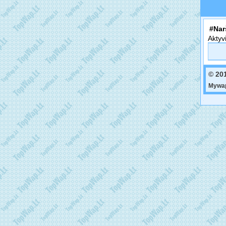
#Nar
Aktyv
© 20
Mywap