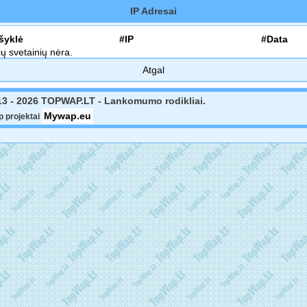
IP Adresai
šyklė
#IP
#Data
ių svetainių nėra.
Atgal
13 - 2026 TOPWAP.LT - Lankomumo rodikliai.
Mywap.eu
 projektai