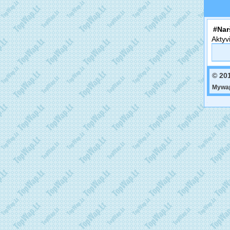
#Nar
Aktyv
© 20
Mywap