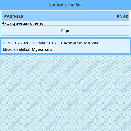
Nuorodų sąrašas
#Adresas
#Kiek
Aktyvių svetainių nėra.
Atgal
© 2013 - 2026 TOPWAP.LT - Lankomumo rodikliai.
Mywap.eu
Mywap projektai